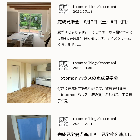
totomoni blog／totomoni
2021.07.16
完成見学会 8月7日（土）8日（日）
夏がはじまります。 そしてめっちゃ暑いであろ
う8月に完成見学会を催します。アイスクリーム
くらい用意し...
totomoni blog／totomoni
2021.04.08
Totomoniハウスの完成見学会
4/17に完成見学会を行います、賃貸併用住宅
「totomoniハウス」床の養生がとれて、中の様
子が見...
totomoni blog／totomoni
2021.02.11
完成見学会＠品川区 見学枠を追加し