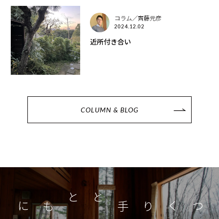
コラム／齊藤元彦
2024.12.02
近所付き合い
COLUMN & BLOG
つくり手とともに
家