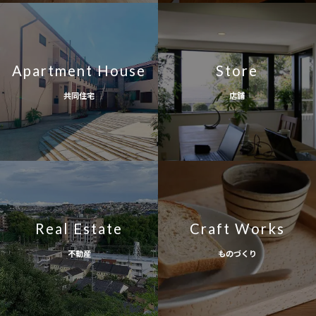
Apartment House
Store
共同住宅
店舗
Real Estate
Craft Works
不動産
ものづくり