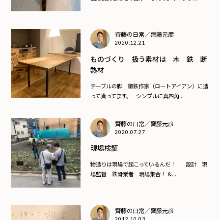
齊藤の日常／齊藤元彦
2020.12.21
ものづくり 扱う素材は 木 鉄 断
熱材
テーブルの脚 鍛鉄作家（ロートアイアン）に造
って貰ってます。 シンプルに真四角...
齊藤の日常／齊藤元彦
2020.07.27
現場検証
物造りは現場で起こっているんだ！ 設計 現
場監督 鉄骨業者 現場集合！ &...
齊藤の日常／齊藤元彦
2012.10.03