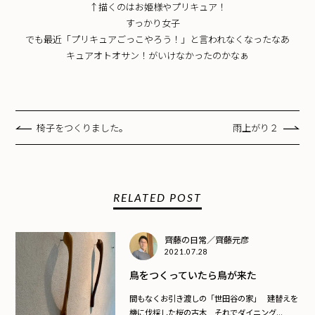
↑描くのはお姫様やプリキュア！
すっかり女子
でも最近「プリキュアごっこやろう！」と言われなくなったなあ
キュアオトオサン！がいけなかったのかなぁ
椅子をつくりました。
雨上がり２
RELATED POST
齊藤の日常／齊藤元彦
2021.07.28
鳥をつくっていたら鳥が来た
間もなくお引き渡しの「世田谷の家」 建替えを
機に伐採した桜の古木 それでダイニング...