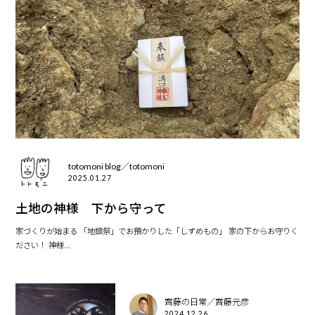
totomoni blog／totomoni
2025.01.27
土地の神様 下から守って
家づくりが始まる 「地鎮祭」でお預かりした「しずめもの」 家の下からお守りく
ださい！ 神様...
齊藤の日常／齊藤元彦
2024.12.26