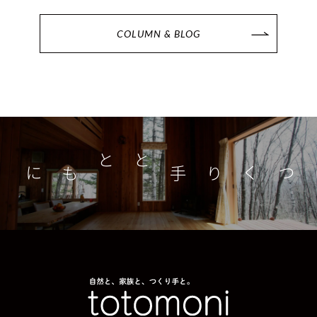
COLUMN & BLOG
つくり手とともに
家