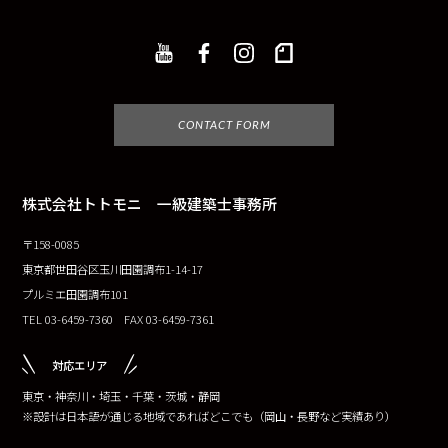
CONTACT FORM
株式会社トトモニ 一級建築士事務所
〒158-0085
東京都世田谷区玉川田園調布1-14-17
プルミエ田園調布101
TEL 03-6459-7360 FAX 03-6459-7361
対応エリア
東京・神奈川・埼玉・千葉・茨城・静岡
※設計は日本語が通じる地域であればどこでも（岡山・長野など実績あり）