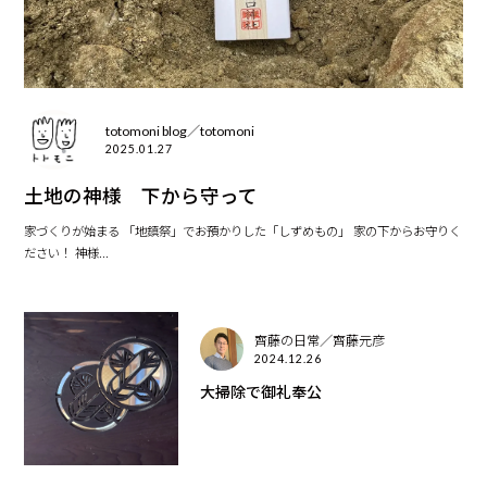
totomoni blog／totomoni
2025.01.27
土地の神様 下から守って
家づくりが始まる 「地鎮祭」でお預かりした「しずめもの」 家の下からお守りく
ださい！ 神様...
齊藤の日常／齊藤元彦
2024.12.26
大掃除で御礼奉公