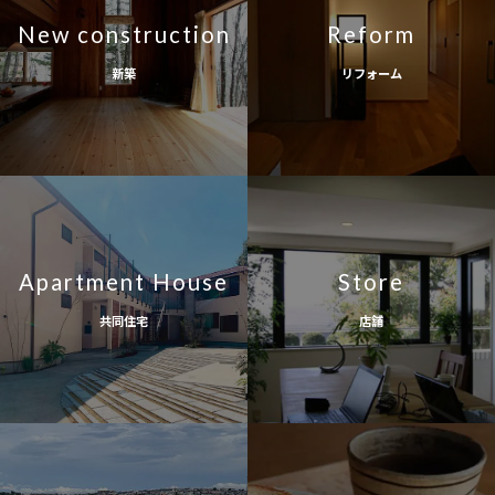
New construction
Reform
新築
リフォーム
Apartment House
Store
共同住宅
店舗