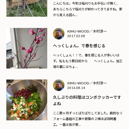
こんにちは。今年は稲刈りもお手伝いが無く、
あちらこちらで稲刈りが終わってきてますね。家
から見える田ん...
KIMU-WOOD／木村淳一
2017.02.08
へっくしょん。で春を感じる
へっくしょん！！で、春を感じる人が多いいは
ず。私ももう数日前から へっくしょん。加工
場の裏にはちょ...
KIMU-WOOD／木村淳一
2016.08.14
久しぶりの料理はコンボクッカーです
よね
ここ数ヶ月ずっとばたばたしてました。劇的なリ
フォーム番組の工事や新築の２棟ほぼ同時着
工。一番は我が家...