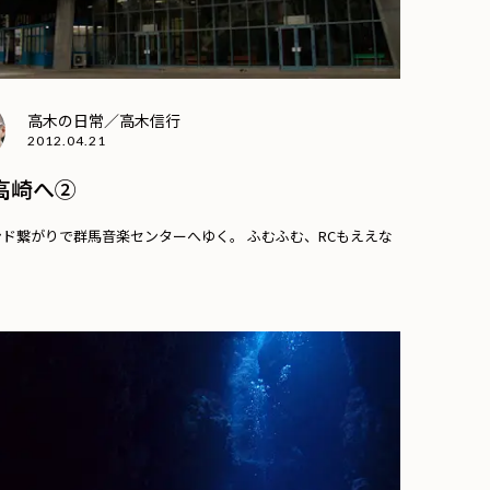
高木の日常／高木信行
2012.04.21
高崎へ②
ド繋がりで群馬音楽センターへゆく。 ふむふむ、RCもええな