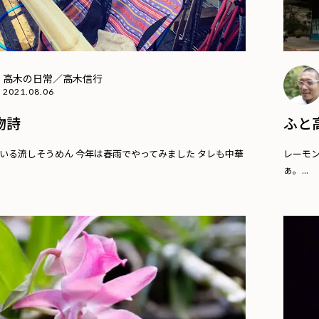
高木の日常／高木信行
2021.08.06
物詩
ふと
いる流しそうめん 今年は春雨でやってみました タレも中華
レーモン
ぁ。...