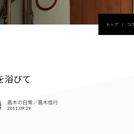
トップ
/
コ
を浴びて
高木の日常／高木信行
2011.09.29