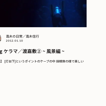
高木の日常／高木信行
2012.01.10
ing ケラマ／渡嘉敷② ~ 風景編 ~
】 [灯台下]というポイントのケーブの中 探検隊の様で楽しい