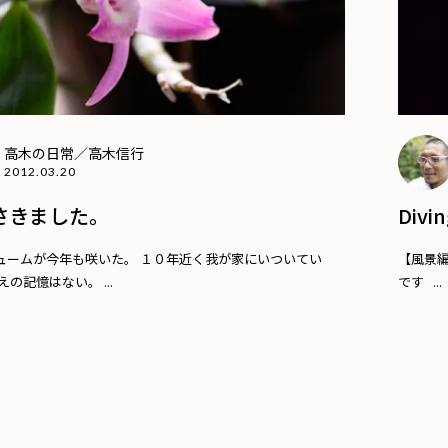
高木の日常／高木信行
2012.03.20
さきました。
Div
ュームが今年も咲いた。 １０年近く我が家にいついてい
【風景編
えの記憶はない。 ...
です ...