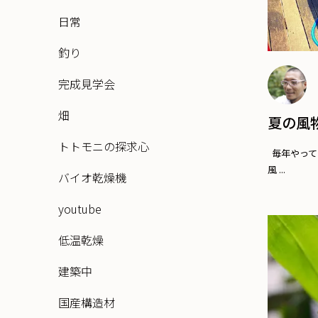
日常
釣り
完成見学会
畑
夏の風
トトモニの探求心
毎年やって
風 ...
バイオ乾燥機
youtube
低温乾燥
建築中
国産構造材