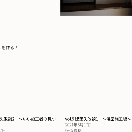
れを作る！
 建築失敗談2 ～いい施工者の見つ
vol.9 建築失敗談1 ～浴室施工編
2021年6月17日
17日
類似投稿