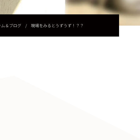
ラム＆ブログ
/
現場をみるとうずうず！？？