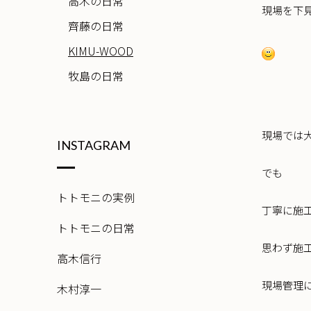
高木の日常
現場を下
齊藤の日常
KIMU-WOOD
牧島の日常
現場では
INSTAGRAM
でも
トトモニの実例
丁寧に施
トトモニの日常
思わず施
高木信行
現場管理
木村淳一