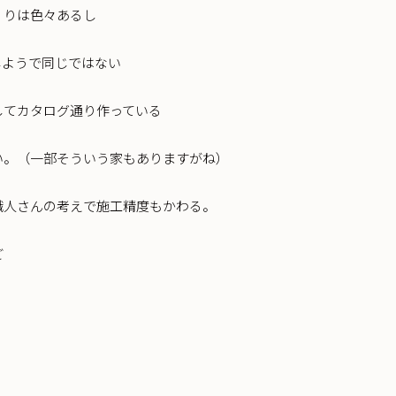
くりは色々あるし
じようで同じではない
してカタログ通り作っている
い。（一部そういう家もありますがね）
職人さんの考えで施工精度もかわる。
ど