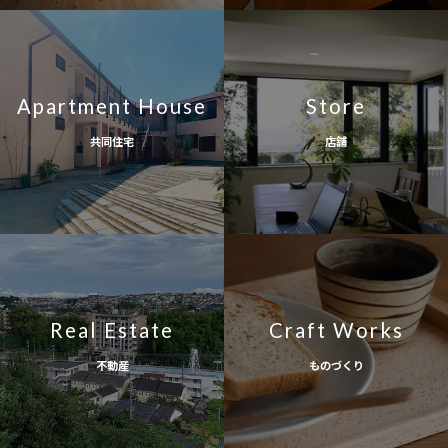
Apartment House
Store
共同住宅
店舗
Real Estate
Craft Works
不動産
ものづくり