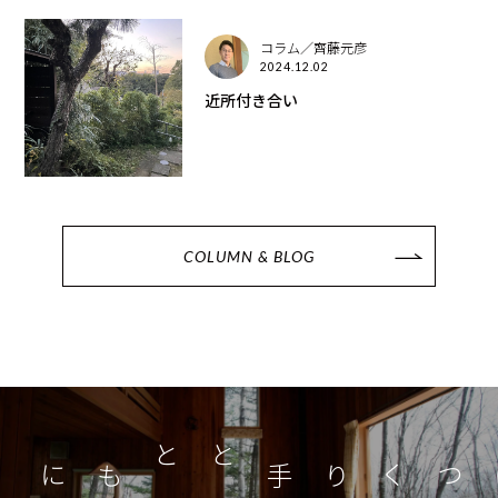
コラム／齊藤元彦
2024.12.02
近所付き合い
COLUMN & BLOG
つくり手とともに
家