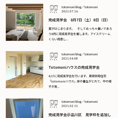
totomoni blog／totomoni
2021.07.16
完成見学会 8月7日（土）8日（日）
夏がはじまります。 そしてめっちゃ暑いであろ
う8月に完成見学会を催します。アイスクリーム
くらい用意し...
totomoni blog／totomoni
2021.04.08
Totomoniハウスの完成見学会
4/17に完成見学会を行います、賃貸併用住宅
「totomoniハウス」床の養生がとれて、中の様
子が見...
totomoni blog／totomoni
2021.02.11
完成見学会＠品川区 見学枠を追加し