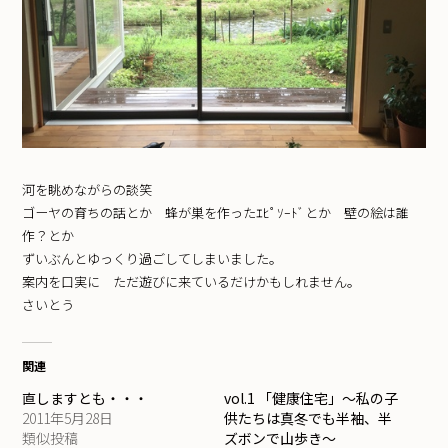
河を眺めながらの談笑
ゴーヤの育ちの話とか 蜂が巣を作ったｴﾋﾟｿｰﾄﾞとか 壁の絵は誰
作？とか
ずいぶんとゆっくり過ごしてしまいました。
案内を口実に ただ遊びに来ているだけかもしれません。
さいとう
関連
直しますとも・・・
vol.1 「健康住宅」～私の子
2011年5月28日
供たちは真冬でも半袖、半
類似投稿
ズボンで山歩き～