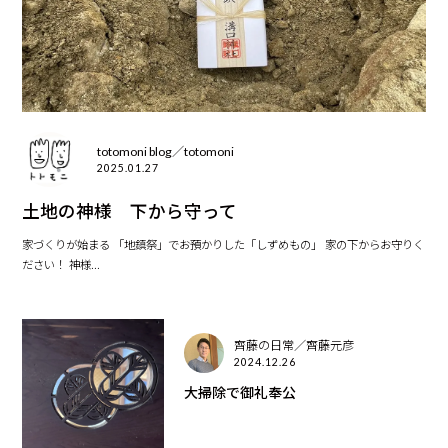
totomoni blog／totomoni
2025.01.27
土地の神様 下から守って
家づくりが始まる 「地鎮祭」でお預かりした「しずめもの」 家の下からお守りく
ださい！ 神様...
齊藤の日常／齊藤元彦
2024.12.26
大掃除で御礼奉公