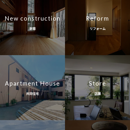
New construction
Reform
新築
リフォーム
Apartment House
Store
共同住宅
店舗