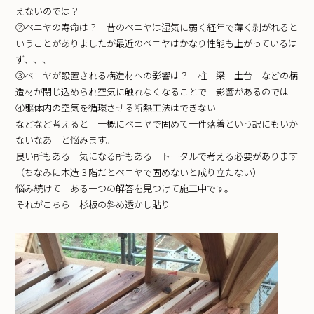
えないのでは？
②ベニヤの寿命は？ 昔のベニヤは湿気に弱く経年で薄く剥がれると
いうことがありましたが最近のベニヤはかなり性能も上がっているは
ず、、、
③ベニヤが設置される構造材への影響は？ 柱 梁 土台 などの構
造材が閉じ込められ空気に触れなくなることで 影響があるのでは
④躯体内の空気を循環させる断熱工法はできない
などなど考えると 一概にベニヤで固めて一件落着という訳にもいか
ないなあ と悩みます。
良い所もある 気になる所もある トータルで考える必要があります
（ちなみに木造３階だとベニヤで固めないと成り立たない）
悩み続けて ある一つの解答を見つけて施工中です。
それがこちら 杉板の斜め透かし貼り