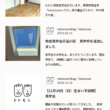
4/17に完成見学会を行います、賃貸併用住宅
「totomoniハウス」床の養生がとれて、中の様
子が見...
totomoni blog／totomoni
2021.02.11
完成見学会＠品川区 見学枠を追加し
ました
見学会のお申込み、ありがとうございます。感染
予防で、1時間に1組ずつのご案内と制限してい
るため告知し...
totomoni blog／totomoni
2020.11.10
【11月29日（日）住まい手訪問】
見学会
鎌倉の紅葉はだいぶ色づいてきました。 見頃
はもうすぐ鎌倉散策しながら 建物探訪しませ