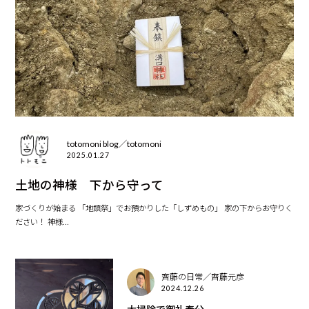
totomoni blog／totomoni
2025.01.27
土地の神様 下から守って
家づくりが始まる 「地鎮祭」でお預かりした「しずめもの」 家の下からお守りく
ださい！ 神様...
齊藤の日常／齊藤元彦
2024.12.26