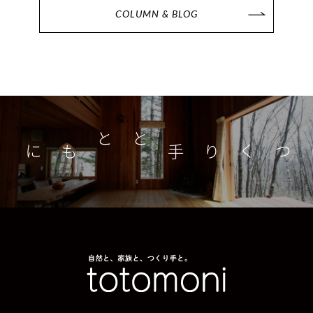
COLUMN & BLOG
つくり手とともに
家