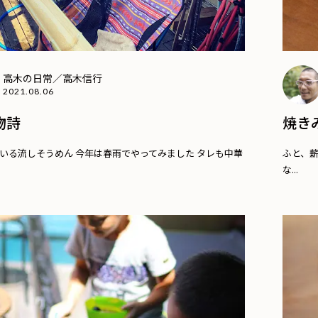
高木の日常／高木信行
2021.08.06
物詩
焼き
いる流しそうめん 今年は春雨でやってみました タレも中華
ふと、薪
な...