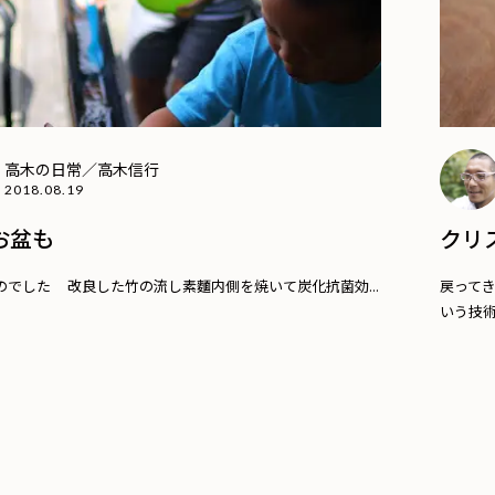
高木の日常／高木信行
2018.08.19
お盆も
クリ
のでした 改良した竹の流し素麵内側を焼いて炭化抗菌効...
戻って
いう技術