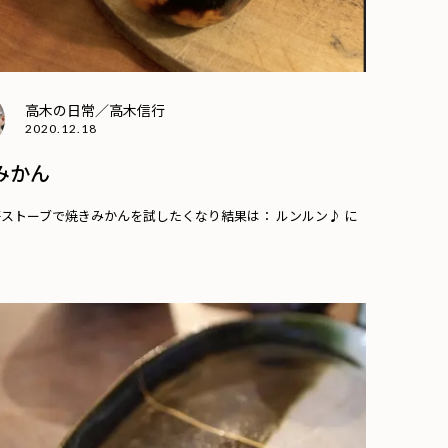
高木の日常／高木信行
2020.12.18
みかん
ストーブで焼きみかんを試したくなり結果は： ルンルン♪ に