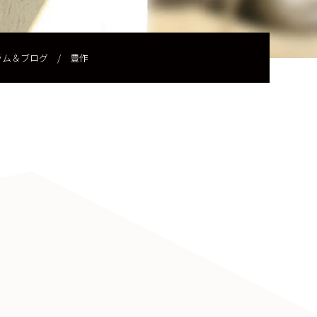
ラム＆ブログ
/
豊作