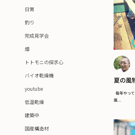
日常
釣り
完成見学会
畑
トトモニの探求心
バイオ乾燥機
夏の風
youtube
毎年やって
風 ...
低温乾燥
建築中
国産構造材