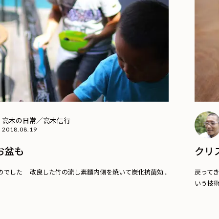
高木の日常／高木信行
2018.08.19
お盆も
クリ
のでした 改良した竹の流し素麵内側を焼いて炭化抗菌効...
戻って
いう技術