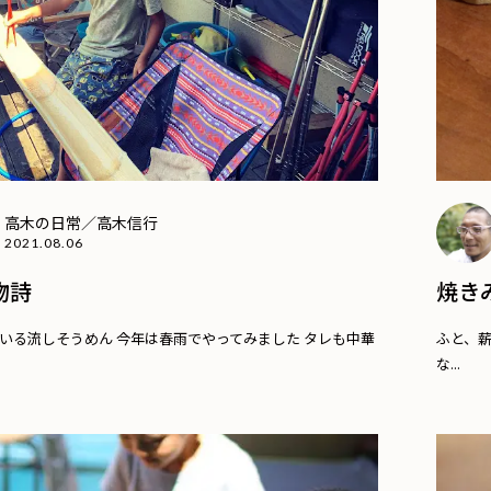
高木の日常／高木信行
2021.08.06
物詩
焼き
いる流しそうめん 今年は春雨でやってみました タレも中華
ふと、薪
な...