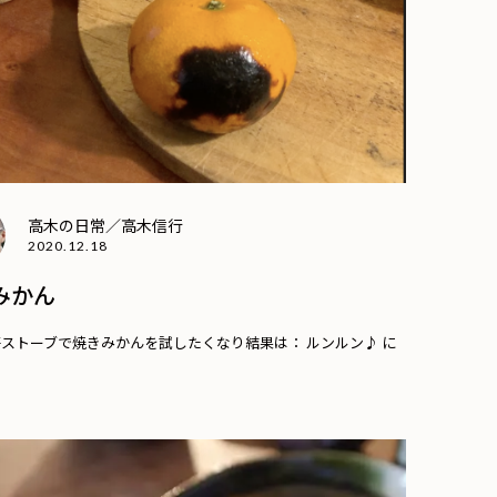
高木の日常／高木信行
2020.12.18
みかん
ストーブで焼きみかんを試したくなり結果は： ルンルン♪ に