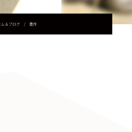
ラム＆ブログ
/
豊作