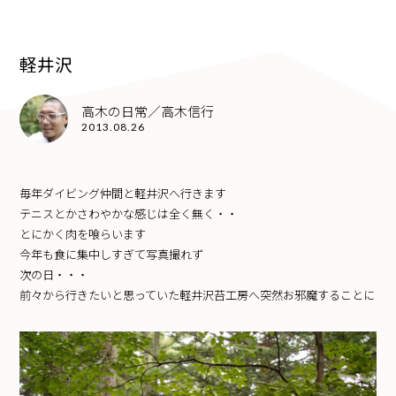
軽井沢
高木の日常／高木信行
2013.08.26
毎年ダイビング仲間と軽井沢へ行きます
テニスとかさわやかな感じは全く無く・・
とにかく肉を喰らいます
今年も食に集中しすぎて写真撮れず
次の日・・・
前々から行きたいと思っていた
軽井沢苔工房
へ突然お邪魔することに