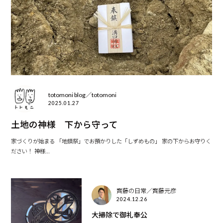
totomoni blog／totomoni
2025.01.27
土地の神様 下から守って
家づくりが始まる 「地鎮祭」でお預かりした「しずめもの」 家の下からお守りく
ださい！ 神様...
齊藤の日常／齊藤元彦
2024.12.26
大掃除で御礼奉公