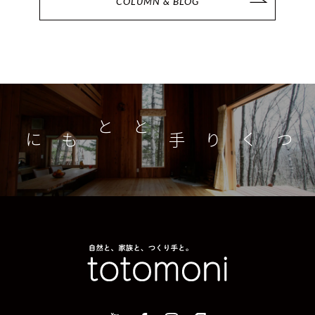
COLUMN & BLOG
つくり手とともに
家