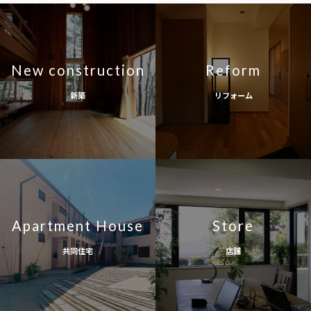
New construction
Reform
新築
リフォーム
Apartment House
Store
共同住宅
店舗