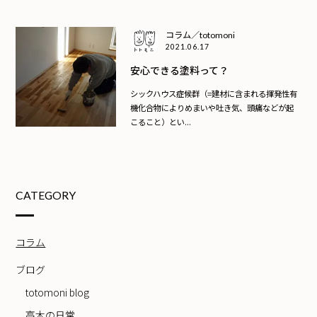
コラム／totomoni
2021.06.17
安心できる塗料って？
シックハウス症候群（=建材に含まれる揮発性有
機化合物によりめまいや吐き気、頭痛などが起
こること）とい...
CATEGORY
コラム
ブログ
totomoni blog
高木の日常