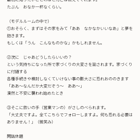
たぶん おなか一杯なくらい。
（モデルルームの中で）
①おそらく、まずはその家をみて「ああ なかなかいいなあ」と夢を
抱きます。
もしくは「うん こんなものかな」かもしれません。
②次に じゃあどうしたらいいの？
という気持ちになった所で家づくりの大変さを諭されます。家づくり
に付随する
各種手続きや検討しなくていけない事の膨大さに恐れおののきます
「ああ～なんだか大変だぞう～ ああ～」
漠然と不安に襲われ始めたとき
③そこに救いの手（営業マンの）がさしのべられます。
「大丈夫ですよ。全てこちらでフォローしますよ。何も恐れる必要は
ありません！」（微笑み）
閑話休題