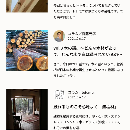
今回はちょっとトトモニについてお話させてい
ただきます。トトモニは家づくりの会社です。で
も実は目指して...
コラム／齊藤元彦
2021.06.17
Vol.3 木の話。～どんな木材があっ
て、どんな木で家は造られているの～
さて、今日は木の話です。木の話というと、菅首
相が日本の林業を再生させるといって話題になり
ましたが（今...
コラム／totomoni
2021.06.17
触れるものこそ心地よく「無垢材」
建物を構成する素材には、砂・石・鉄・ステン
レス・コンクリ・木・ガラス・漆喰・・・・そ
れぞれの素材を適...