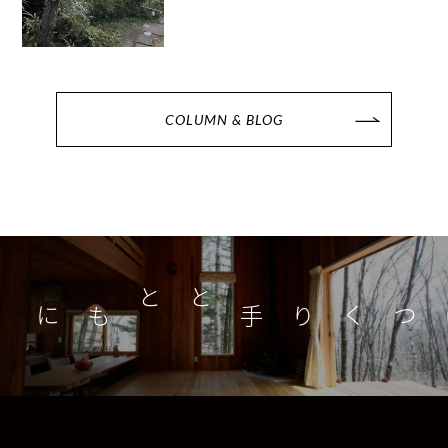
COLUMN & BLOG
つくり手とともに
家