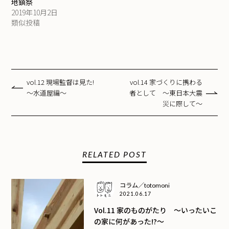
地鎮祭
2019年10月2日
類似投稿
vol.12 現場監督は見た!
vol.14 家づくりに携わる
～水道屋編～
者として ～東日本大震
災に際して～
RELATED POST
コラム／totomoni
2021.06.17
Vol.11 家のものがたり ～いったいこ
の家に何があった!?～