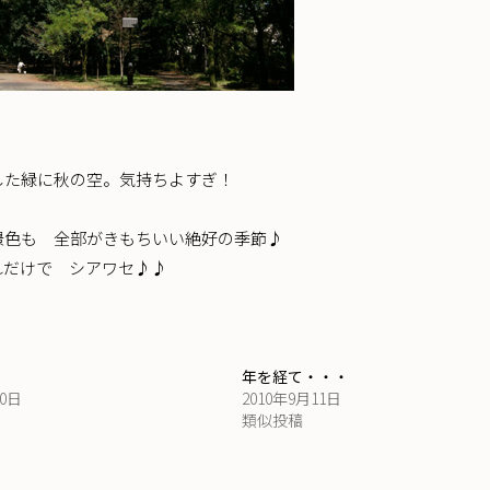
した緑に秋の空。気持ちよすぎ！
景色も 全部がきもちいい絶好の季節♪
れだけで シアワセ♪♪
年を経て・・・
10日
2010年9月11日
類似投稿