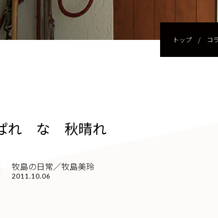
トップ
/
コ
ぱれ な 秋晴れ
牧島の日常／牧島美玲
2011.10.06