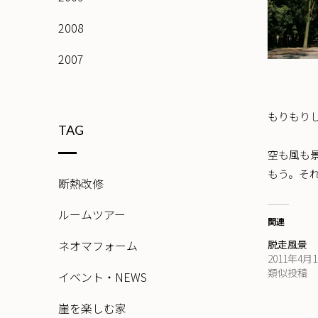
2008
2007
もりもり
TAG
空も風も
もう。そ
断熱改修
ルームツアー
関連
ネオマフォーム
脱走風景
2011年4月
類似投稿
イベント・NEWS
崖を楽しむ家