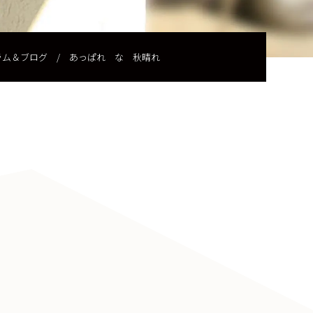
ラム＆ブログ
/
あっぱれ な 秋晴れ