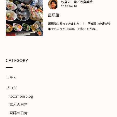
牧島の日常／牧島美玲
2018.04.10
屋形船
屋形船に乗ってみました！！ 阿波踊りの連が今
年でちょうど10周年。 お祝いもかね...
CATEGORY
コラム
ブログ
totomoni blog
高木の日常
齊藤の日常