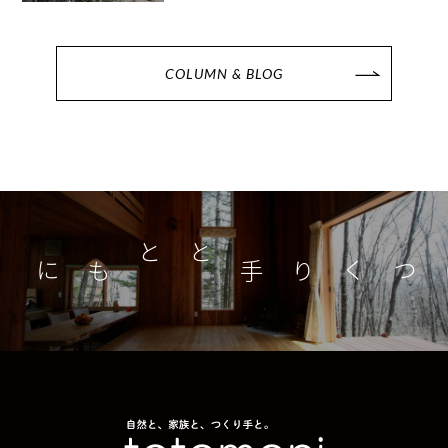
COLUMN & BLOG
つくり手とともに
家