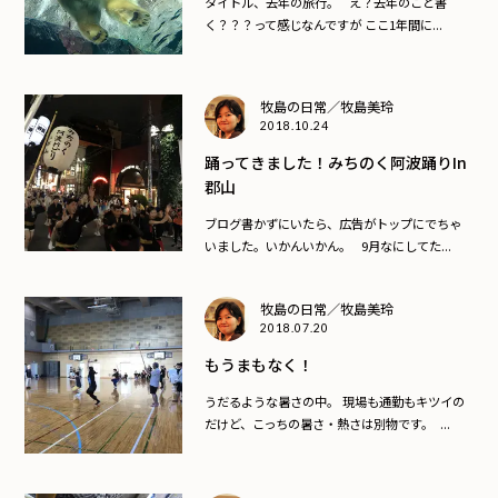
タイトル、去年の旅行。 え？去年のこと書
く？？？って感じなんですが ここ1年間に...
牧島の日常／牧島美玲
2018.10.24
踊ってきました！みちのく阿波踊りin
郡山
ブログ書かずにいたら、広告がトップにでちゃ
いました。いかんいかん。 9月なにしてた...
牧島の日常／牧島美玲
2018.07.20
もうまもなく！
うだるような暑さの中。 現場も通勤もキツイの
だけど、こっちの暑さ・熱さは別物です。 ...