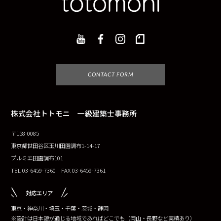
CONTACT FORM
株式会社トトモニ 一級建築士事務所
〒158-0085
東京都世田谷区玉川田園調布1-14-17
プルミエ田園調布101
TEL 03-6459-7360 FAX 03-6459-7361
対応エリア
東京・神奈川・埼玉・千葉・茨城・静岡
※設計は日本語が通じる地域であればどこでも（岡山・長野など実績あり）