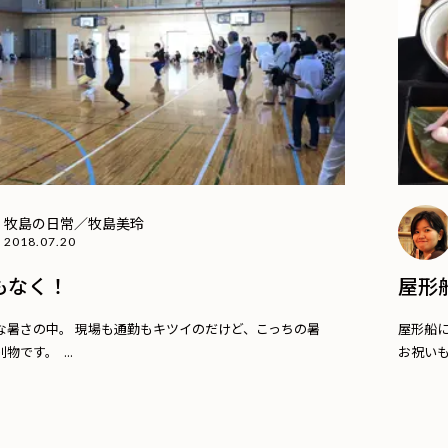
牧島の日常／牧島美玲
2018.07.20
もなく！
屋形
な暑さの中。 現場も通勤もキツイのだけど、こっちの暑
屋形船に
物です。 ...
お祝いもか