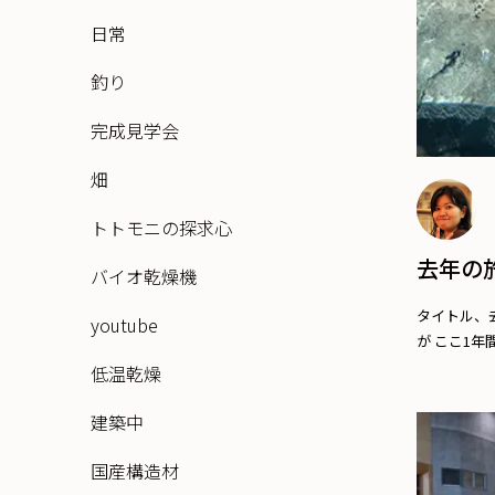
日常
釣り
完成見学会
畑
トトモニの探求心
去年の
バイオ乾燥機
タイトル、
youtube
が ここ1年間に
低温乾燥
建築中
国産構造材