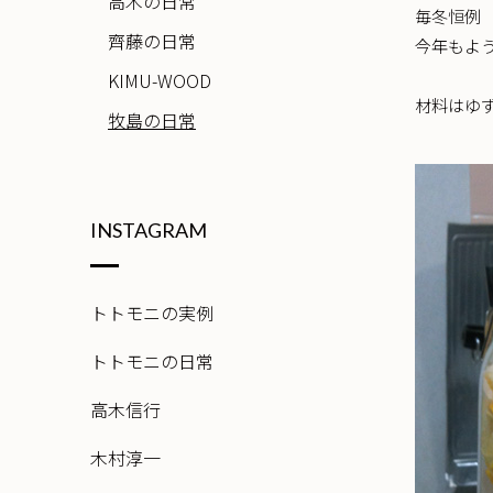
高木の日常
毎冬恒例
齊藤の日常
今年もよ
KIMU-WOOD
材料はゆ
牧島の日常
INSTAGRAM
トトモニの実例
トトモニの日常
高木信行
木村淳一