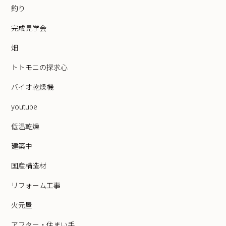
釣り
完成見学会
畑
トトモニの探求心
バイオ乾燥機
youtube
低温乾燥
建築中
国産構造材
リフォーム工事
火元屋
アフター・住まい手