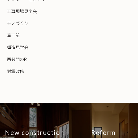
工事現場見学会
モノづくり
着工前
構造見学会
西御門のR
耐震改修
New construction
Reform