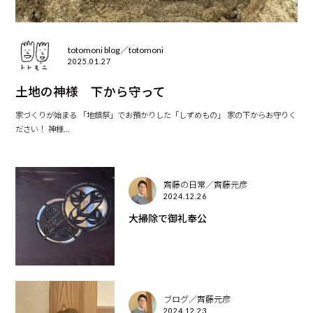
totomoni blog／totomoni
2025.01.27
土地の神様 下から守って
家づくりが始まる 「地鎮祭」でお預かりした「しずめもの」 家の下からお守りく
ださい！ 神様...
齊藤の日常／齊藤元彦
2024.12.26
大掃除で御礼奉公
ブログ／齊藤元彦
2024.12.23