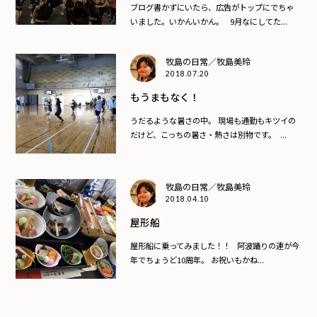
ブログ書かずにいたら、広告がトップにでちゃ
いました。いかんいかん。 9月なにしてた...
牧島の日常／牧島美玲
2018.07.20
もうまもなく！
うだるような暑さの中。 現場も通勤もキツイの
だけど、こっちの暑さ・熱さは別物です。 ...
牧島の日常／牧島美玲
2018.04.10
屋形船
屋形船に乗ってみました！！ 阿波踊りの連が今
年でちょうど10周年。 お祝いもかね...