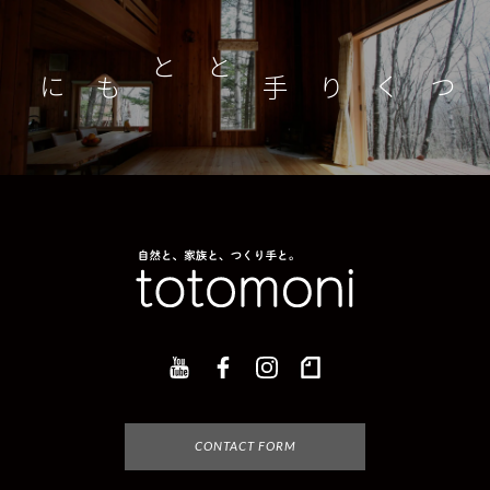
つくり手とともに
家
CONTACT FORM