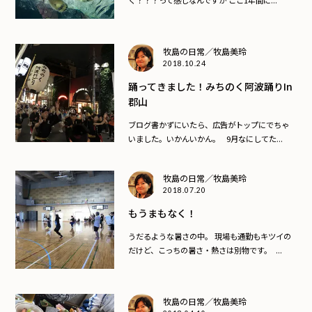
牧島の日常／牧島美玲
2018.10.24
踊ってきました！みちのく阿波踊りin
郡山
ブログ書かずにいたら、広告がトップにでちゃ
いました。いかんいかん。 9月なにしてた...
牧島の日常／牧島美玲
2018.07.20
もうまもなく！
うだるような暑さの中。 現場も通勤もキツイの
だけど、こっちの暑さ・熱さは別物です。 ...
牧島の日常／牧島美玲