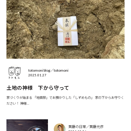
totomoni blog／totomoni
2025.01.27
土地の神様 下から守って
家づくりが始まる 「地鎮祭」でお預かりした「しずめもの」 家の下からお守りく
ださい！ 神様...
齊藤の日常／齊藤元彦