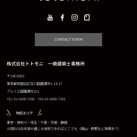
CONTACT FORM
株式会社トトモニ 一級建築士事務所
〒158-0085
東京都世田谷区玉川田園調布1-14-17
プルミエ田園調布101
TEL 03-6459-7360 FAX 03-6459-7361
対応エリア
東京・神奈川・埼玉・千葉・茨城・静岡
※設計は日本語が通じる地域であればどこでも（岡山・長野など実績あり）