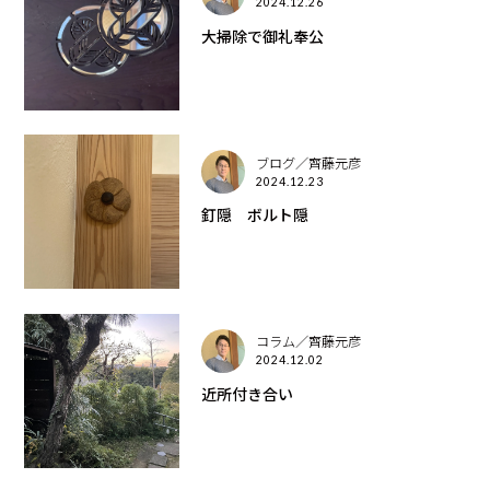
2024.12.26
大掃除で御礼奉公
ブログ／齊藤元彦
2024.12.23
釘隠 ボルト隠
コラム／齊藤元彦
2024.12.02
近所付き合い