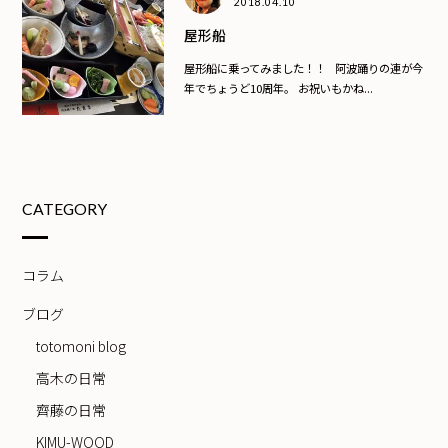
2018.04.10
屋形船
屋形船に乗ってみました！！ 阿波踊りの連が今
年でちょうど10周年。 お祝いもかね...
CATEGORY
コラム
ブログ
totomoni blog
高木の日常
齊藤の日常
KIMU-WOOD