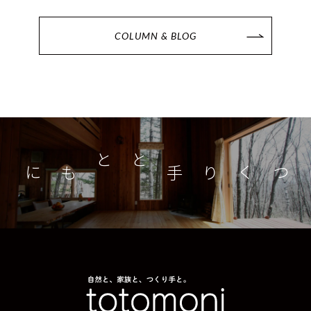
COLUMN & BLOG
つくり手とともに
家