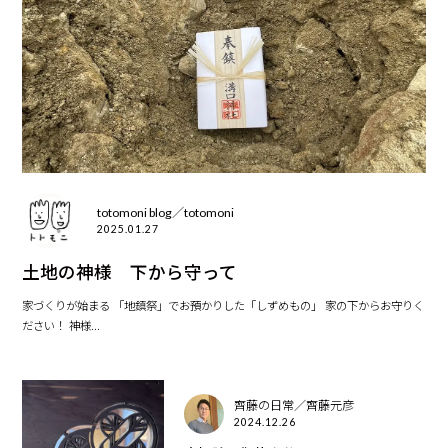
totomoni blog／totomoni
2025.01.27
土地の神様 下から守って
家づくりが始まる 「地鎮祭」でお預かりした「しずめもの」 家の下からお守りく
ださい！ 神様...
齊藤の日常／齊藤元彦
2024.12.26