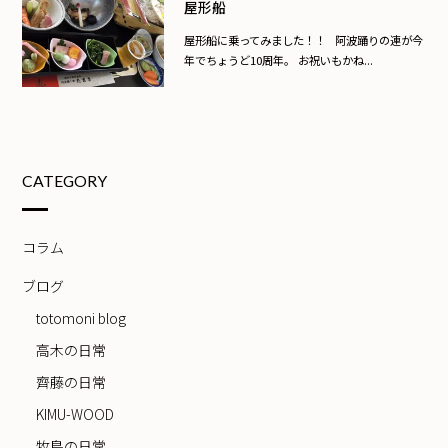
屋形船
屋形船に乗ってみました！！ 阿波踊りの連が今
年でちょうど10周年。 お祝いもかね...
CATEGORY
コラム
ブログ
totomoni blog
高木の日常
齊藤の日常
KIMU-WOOD
牧島の日常