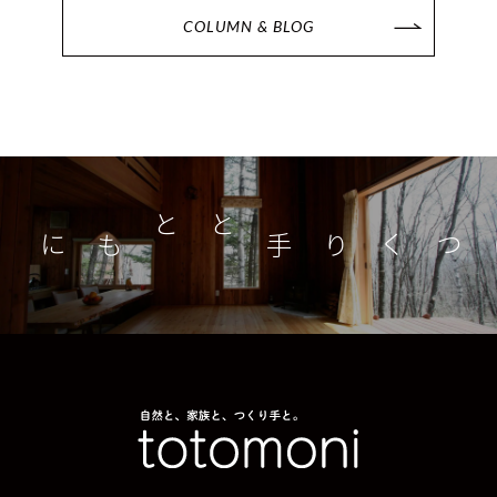
COLUMN & BLOG
つくり手とともに
家