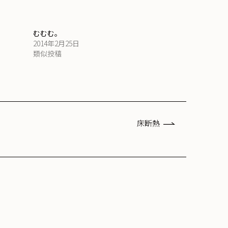
むむむ。
2014年2月25日
類似投稿
床断熱