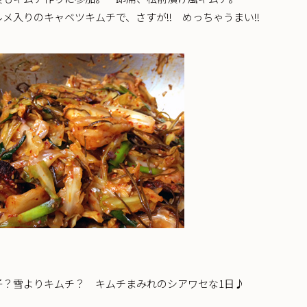
メ入りのキャベツキムチで、さすが!! めっちゃうまい!!
子？雪よりキムチ？ キムチまみれのシアワセな1日♪