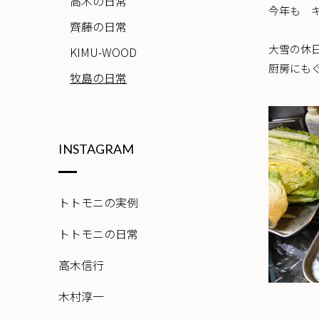
高木の日常
今年も 
齊藤の日常
大雪の休日
KIMU-WOOD
厨房にも
牧島の日常
INSTAGRAM
トトモニの実例
トトモニの日常
高木信行
木村淳一