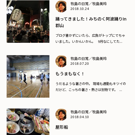
牧島の日常／牧島美玲
2018.10.24
踊ってきました！みちのく阿波踊りin
郡山
ブログ書かずにいたら、広告がトップにでちゃ
いました。いかんいかん。 9月なにしてた...
牧島の日常／牧島美玲
2018.07.20
もうまもなく！
うだるような暑さの中。 現場も通勤もキツイの
だけど、こっちの暑さ・熱さは別物です。 ...
牧島の日常／牧島美玲
2018.04.10
屋形船