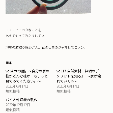
・・・ってベタなことを
あえてやってみたりして♪
現場の蚊取り線香さん。君の仕事のジャマしてゴメン。
関連
vol.4 木の話。～自分の家の
vol.17 自然素材・無垢のデ
柱がどんな柱か ちょっと
メリットを知る1 ～家が壊
見てみてください。～
れていく!?～
2021年6月17日
2021年6月17日
類似投稿
類似投稿
バイオ乾燥機の製作
2022年12月12日
類似投稿