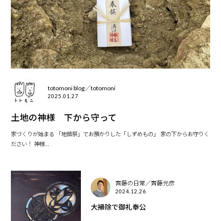
totomoni blog／totomoni
2025.01.27
土地の神様 下から守って
家づくりが始まる 「地鎮祭」でお預かりした「しずめもの」 家の下からお守りく
ださい！ 神様...
齊藤の日常／齊藤元彦
2024.12.26
大掃除で御礼奉公