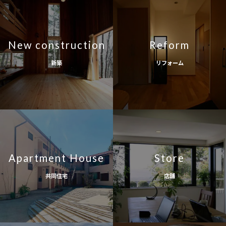
New construction
Reform
新築
リフォーム
Apartment House
Store
共同住宅
店舗