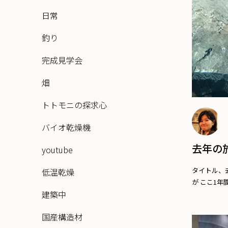
日常
釣り
完成見学会
畑
トトモニの探求心
バイオ乾燥機
去年の
youtube
タイトル、
低温乾燥
が ここ1年間に
建築中
国産構造材