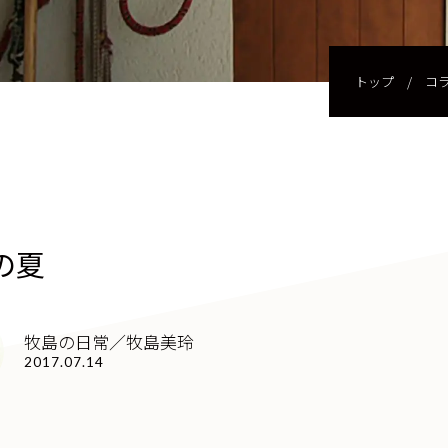
トップ
/
コ
の夏
牧島の日常／牧島美玲
2017.07.14