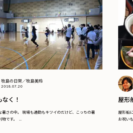
牧島の日常／牧島美玲
2018.07.20
もなく！
屋形
な暑さの中。 現場も通勤もキツイのだけど、こっちの暑
屋形船に
物です。 ...
お祝いもか