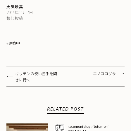
天気最高
2014年11月7日
類似投稿
#建築中
キッチンの使い勝手を聞
エノコログサ
きに行く
RELATED POST
totomoni blog／totomoni