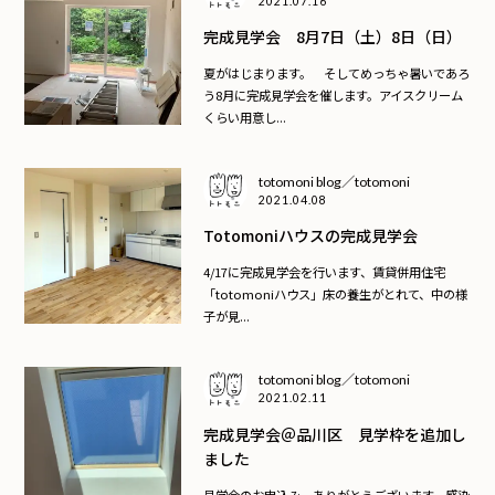
2021.07.16
完成見学会 8月7日（土）8日（日）
夏がはじまります。 そしてめっちゃ暑いであろ
う8月に完成見学会を催します。アイスクリーム
くらい用意し...
totomoni blog／totomoni
2021.04.08
Totomoniハウスの完成見学会
4/17に完成見学会を行います、賃貸併用住宅
「totomoniハウス」床の養生がとれて、中の様
子が見...
totomoni blog／totomoni
2021.02.11
完成見学会＠品川区 見学枠を追加し
ました
見学会のお申込み、ありがとうございます。感染