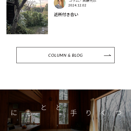
コラム／齊藤元彦
2024.12.02
近所付き合い
COLUMN & BLOG
つくり手とともに
家