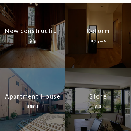
New construction
Reform
新築
リフォーム
Apartment House
Store
共同住宅
店舗