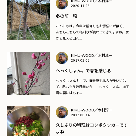
KIMU-WOOD／木村淳一
2020.11.25
冬の前 稲
こんにちは。今年は稲刈りもお手伝いが無く、
あちらこちらで稲刈りが終わってきてますね。家
から見える田ん...
KIMU-WOOD／木村淳一
2017.02.08
へっくしょん。で春を感じる
へっくしょん！！で、春を感じる人が多いいは
ず。私ももう数日前から へっくしょん。加工
場の裏にはちょ...
KIMU-WOOD／木村淳一
2016.08.14
久しぶりの料理はコンボクッカーです
よね