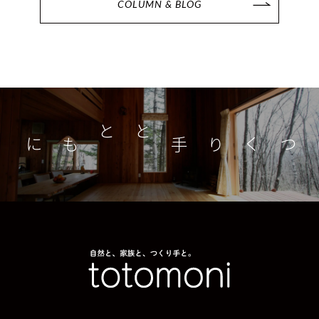
COLUMN & BLOG
つくり手とともに
家