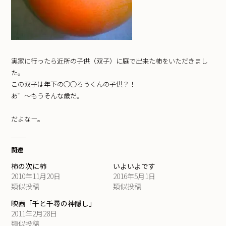
実家に行ったら近所の子供（双子）に庭で出来た柿をいただきまし
た。
この双子は年下の○○ろうくんの子供？！
あ゛〜もうそんな歳だ。
だよなー。
関連
柿の次に柿
いよいよです
2010年11月20日
2016年5月1日
類似投稿
類似投稿
映画「千と千尋の神隠し」
2011年2月28日
類似投稿