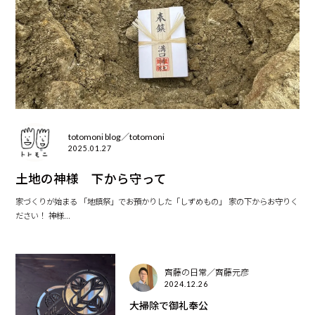
totomoni blog／totomoni
2025.01.27
土地の神様 下から守って
家づくりが始まる 「地鎮祭」でお預かりした「しずめもの」 家の下からお守りく
ださい！ 神様...
齊藤の日常／齊藤元彦
2024.12.26
大掃除で御礼奉公