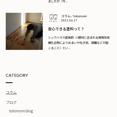
ましたが（今...
コラム／totomoni
2021.06.17
安心できる塗料って？
シックハウス症候群（=建材に含まれる揮発性有
機化合物によりめまいや吐き気、頭痛などが起
こること）とい...
CATEGORY
コラム
ブログ
totomoni blog