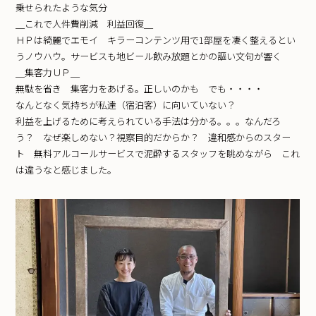
乗せられたような気分
＿これで人件費削減 利益回復＿
ＨＰは綺麗でエモイ キラーコンテンツ用で1部屋を凄く整えるとい
うノウハウ。サービスも地ビール飲み放題とかの謳い文句が響く
＿集客力ＵＰ＿
無駄を省き 集客力をあげる。正しいのかも でも・・・・
なんとなく気持ちが私達（宿泊客）に向いていない？
利益を上げるために考えられている手法は分かる。。。なんだろ
う？ なぜ楽しめない？視察目的だからか？ 違和感からのスター
ト 無料アルコールサービスで泥酔するスタッフを眺めながら これ
は違うなと感じました。