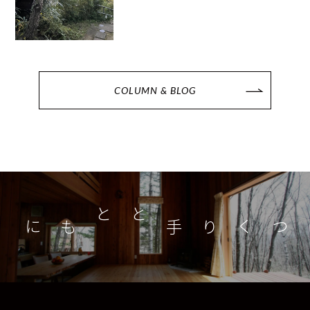
COLUMN & BLOG
つくり手とともに
家