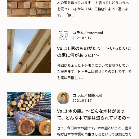
木の家を造っています と言ってもどういう木
を使っているかはＨＭ、工務店によって違いま
す。 「無...
コラム／totomoni
2021.06.17
Vol.11 家のものがたり ～いったいこ
の家に何があった!?～
今回はちょっとトトモニについてお話させてい
ただきます。トトモニは家づくりの会社です。で
も実は目指して...
コラム／齊藤元彦
2021.06.17
Vol.3 木の話。～どんな木材があっ
て、どんな木で家は造られているの～
さて、今日は木の話です。木の話というと、菅首
相が日本の林業を再生させるといって話題になり