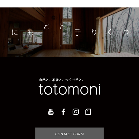
つくり手とともに
家
CONTACT FORM