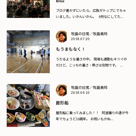
郡山
ブログ書かずにいたら、広告がトップにでちゃ
いました。いかんいかん。 9月なにしてた...
牧島の日常／牧島美玲
2018.07.20
もうまもなく！
うだるような暑さの中。 現場も通勤もキツイの
だけど、こっちの暑さ・熱さは別物です。 ...
牧島の日常／牧島美玲
2018.04.10
屋形船
屋形船に乗ってみました！！ 阿波踊りの連が今
年でちょうど10周年。 お祝いもかね...