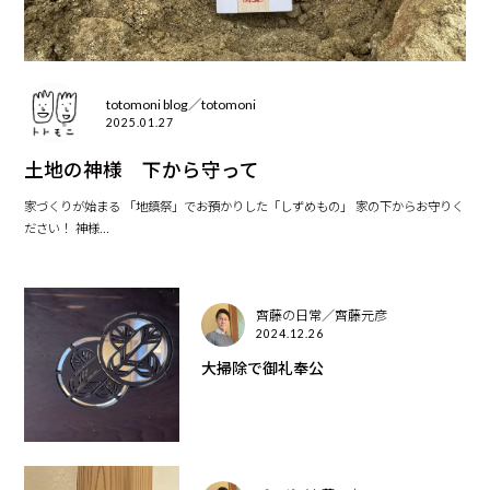
totomoni blog／totomoni
2025.01.27
土地の神様 下から守って
家づくりが始まる 「地鎮祭」でお預かりした「しずめもの」 家の下からお守りく
ださい！ 神様...
齊藤の日常／齊藤元彦
2024.12.26
大掃除で御礼奉公