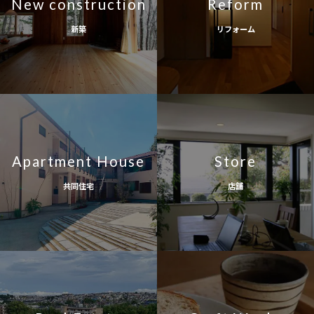
New construction
Reform
新築
リフォーム
Apartment House
Store
共同住宅
店舗