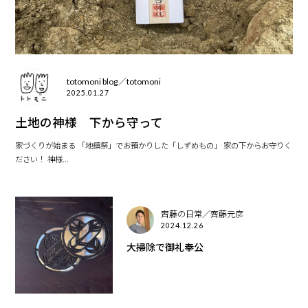
totomoni blog／totomoni
2025.01.27
土地の神様 下から守って
家づくりが始まる 「地鎮祭」でお預かりした「しずめもの」 家の下からお守りく
ださい！ 神様...
齊藤の日常／齊藤元彦
2024.12.26
大掃除で御礼奉公