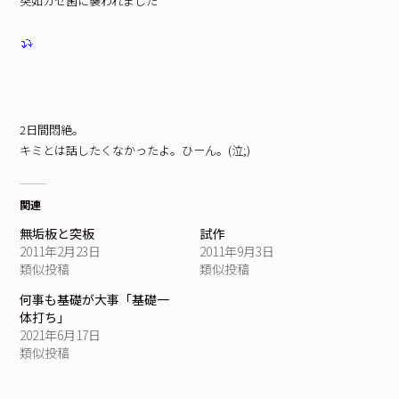
突如カゼ菌に襲われました
2日間悶絶。
キミとは話したくなかったよ。ひーん。(泣;)
関連
無垢板と突板
試作
2011年2月23日
2011年9月3日
類似投稿
類似投稿
何事も基礎が大事「基礎一
体打ち」
2021年6月17日
類似投稿