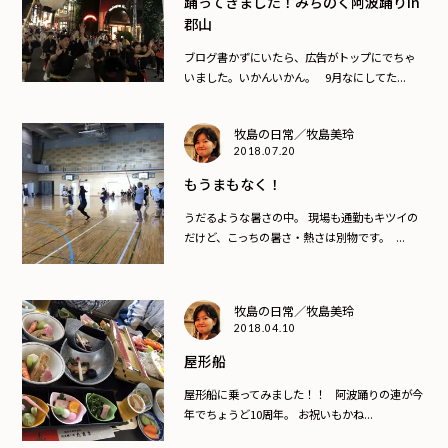
踊ってきました！みちのく阿波踊りin
郡山
ブログ書かずにいたら、広告がトップにでちゃ
いました。いかんいかん。 9月なにしてた...
牧島の日常／牧島美玲
2018.07.20
もうまもなく！
うだるような暑さの中。 現場も通勤もキツイの
だけど、こっちの暑さ・熱さは別物です。 ...
牧島の日常／牧島美玲
2018.04.10
屋形船
屋形船に乗ってみました！！ 阿波踊りの連が今
年でちょうど10周年。 お祝いもかね...