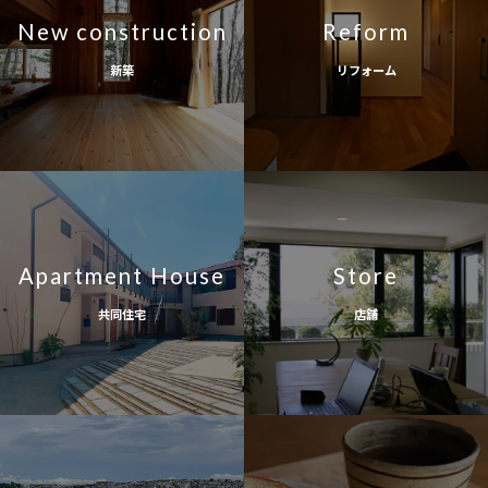
New construction
Reform
新築
リフォーム
Apartment House
Store
共同住宅
店舗