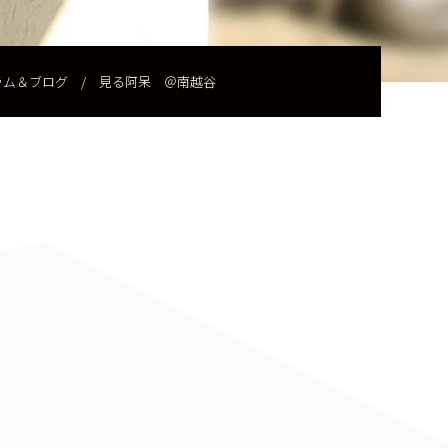
ラム＆ブログ
/
見る阿呆 ＠南越谷