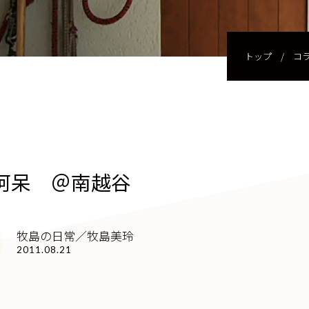
トップ
/
コ
阿呆 ＠南越谷
牧島の日常／牧島美玲
2011.08.21