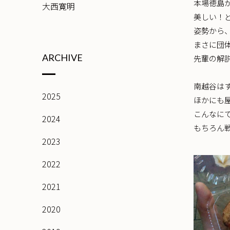
本場徳島
大西寛明
美しい！
姿勢から
まさに団
ARCHIVE
先輩の解
南越谷は
2025
ほかにも
こんなに
2024
もちろん戦
2023
2022
2021
2020