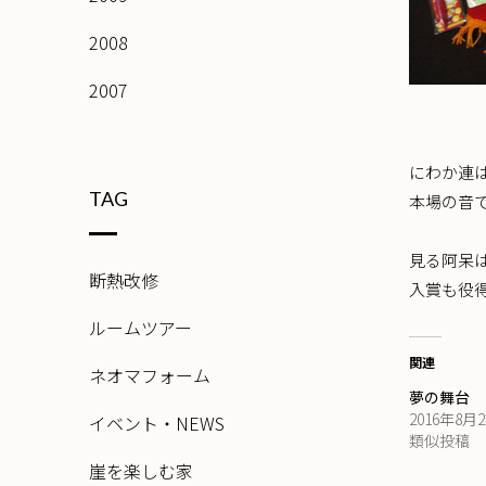
2008
2007
にわか連
TAG
本場の音
見る阿呆
断熱改修
入賞も役
ルームツアー
関連
ネオマフォーム
夢の舞台 
2016年8月
イベント・NEWS
類似投稿
崖を楽しむ家