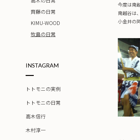
高木の日常
今度は南
齊藤の日常
南越谷は
小金井の
KIMU-WOOD
牧島の日常
INSTAGRAM
トトモニの実例
トトモニの日常
高木信行
木村淳一