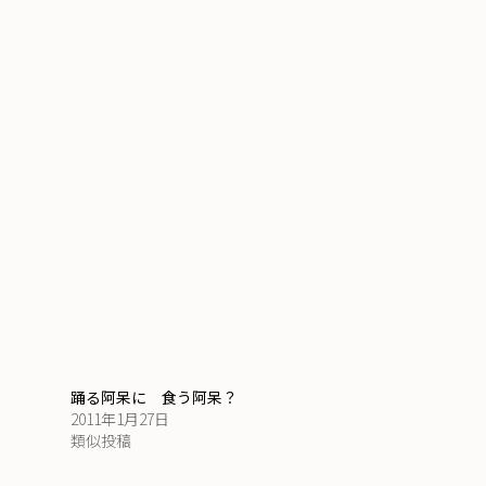
踊る阿呆に 食う阿呆？
2011年1月27日
類似投稿