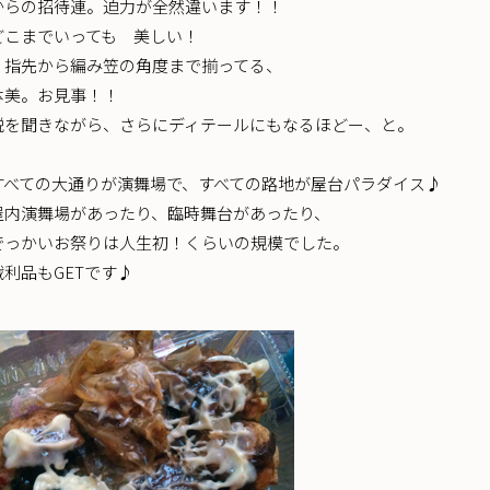
からの招待連。迫力が全然違います！！
どこまでいっても 美しい！
、指先から編み笠の角度まで揃ってる、
体美。お見事！！
説を聞きながら、さらにディテールにもなるほどー、と。
すべての大通りが演舞場で、すべての路地が屋台パラダイス♪
屋内演舞場があったり、臨時舞台があったり、
でっかいお祭りは人生初！くらいの規模でした。
利品もGETです♪