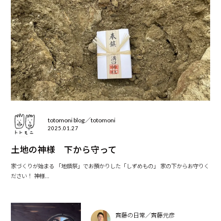
totomoni blog／totomoni
2025.01.27
土地の神様 下から守って
家づくりが始まる 「地鎮祭」でお預かりした「しずめもの」 家の下からお守りく
ださい！ 神様...
齊藤の日常／齊藤元彦