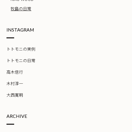
牧島の日常
INSTAGRAM
トトモニの実例
トトモニの日常
高木信行
木村淳一
大西寛明
ARCHIVE