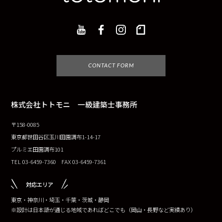
CONTACT FORM
株式会社トトモニ 一級建築士事務所
〒158-0085
東京都世田谷区玉川田園調布1-14-17
プルミエ田園調布101
TEL 03-6459-7360 FAX 03-6459-7361
対応エリア
東京・神奈川・埼玉・千葉・茨城・静岡
※設計は日本語が通じる地域であればどこでも（岡山・長野など実績あり）