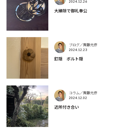
2024.12.26
大掃除で御礼奉公
ブログ／齊藤元彦
2024.12.23
釘隠 ボルト隠
コラム／齊藤元彦
2024.12.02
近所付き合い