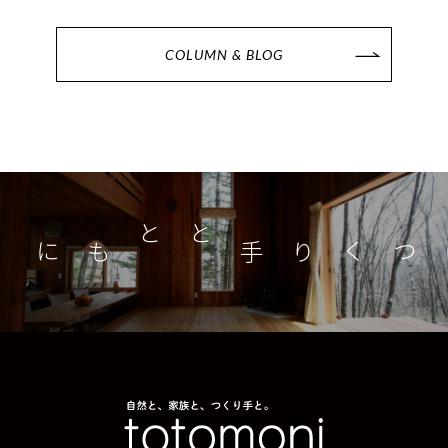
COLUMN & BLOG
つくり手とともに
家