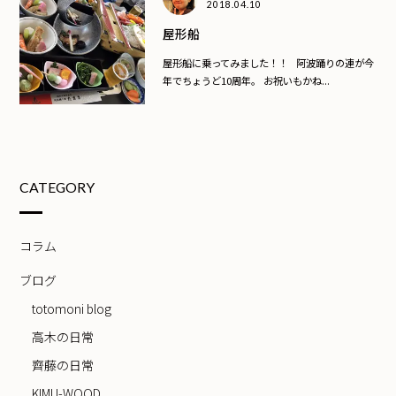
2018.04.10
屋形船
屋形船に乗ってみました！！ 阿波踊りの連が今
年でちょうど10周年。 お祝いもかね...
CATEGORY
コラム
ブログ
totomoni blog
高木の日常
齊藤の日常
KIMU-WOOD