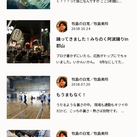
く？？？って感じなんですが ここ1年間に...
牧島の日常／牧島美玲
2018.10.24
踊ってきました！みちのく阿波踊りin
郡山
ブログ書かずにいたら、広告がトップにでちゃ
いました。いかんいかん。 9月なにしてた...
牧島の日常／牧島美玲
2018.07.20
もうまもなく！
うだるような暑さの中。 現場も通勤もキツイの
だけど、こっちの暑さ・熱さは別物です。 ...
牧島の日常／牧島美玲