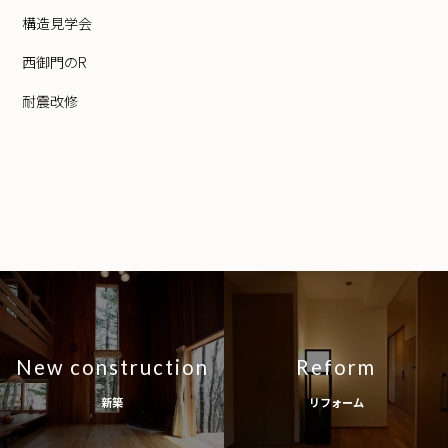
構造見学会
西御門のR
耐震改修
New construction
Reform
新築
リフォーム