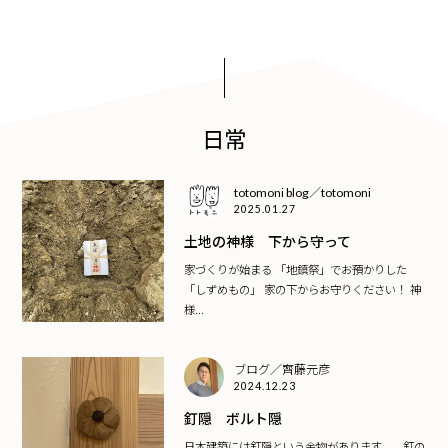
日常
totomoni blog／totomoni
2025.01.27
土地の神様 下から守って
家づくりが始まる 「地鎮祭」でお預かりした
「しずめもの」 家の下からお守りください！ 神
様...
ブログ／齊藤元彦
2024.12.23
釘隠 ボルト隠
日本建築には釘隠という金物があります。 釘の