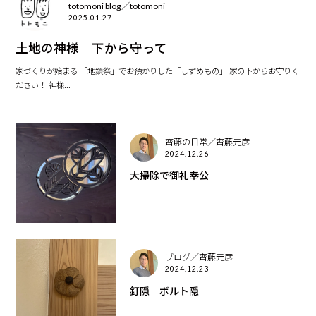
totomoni blog／totomoni
2025.01.27
土地の神様 下から守って
家づくりが始まる 「地鎮祭」でお預かりした「しずめもの」 家の下からお守りく
ださい！ 神様...
齊藤の日常／齊藤元彦
2024.12.26
大掃除で御礼奉公
ブログ／齊藤元彦
2024.12.23
釘隠 ボルト隠