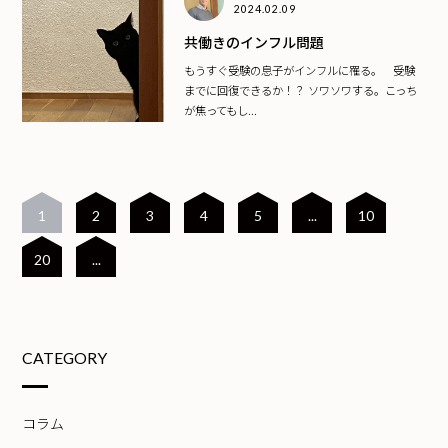
2024.02.09
共働きのインフル問題
もうすぐ受験の息子がインフルに罹る。 受験
までに回復できるか！？ ソワソワする。こっち
が焦ってもし...
1
2
3
4
5
...
10
20
...
CATEGORY
コラム