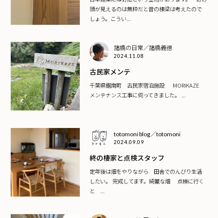
頭が見えるのは無粋だと昔の棟梁は考えたので
しょう。こうい...
諸橋の日常／諸橋義徳
2024.11.08
古民家メンテ
千葉県鋸南町 古民家宿泊施設 MORIKAZE
メンテナンス工事に伺ってきました。 ...
totomoni blog／totomoni
2024.09.09
終の棲家と点検スタッフ
定年後は畑をやりながら 田舎でのんびり生活
したい。 完成してます。綺麗な畑 点検に行く
と ...