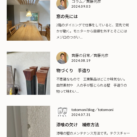
コラム／齊藤元彦
2024.09.03
窓の先には
2階のダイニングで仕事をしていると、窓先で何
かが動く。モニターから目線を外すとそこには
メジロのつがい...
齊藤の日常／齊藤元彦
2024.08.19
物づくり 手造り
不思議なもので 工業製品はどこか味気ない。
自然素材や 人の手が感じられる壁 手造りの
物って味わい...
totomoni blog／totomoni
2024.07.31
漆喰の欠け 補修方法
漆喰の壁のメンテナンス方法です。テクスチャー