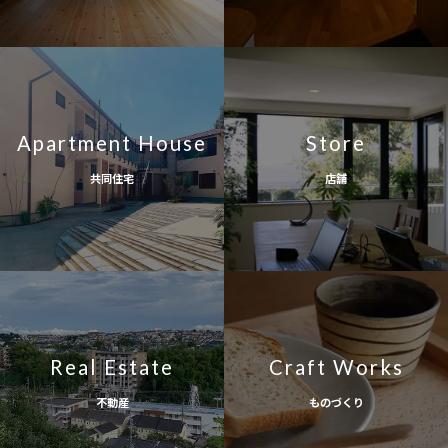
Apartment House
Store
共同住宅
店舗
Real Estate
Craft Works
不動産
ものづくり