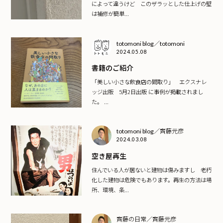
によって違うけど このザラッとした仕上げの壁
は補修が簡単...
totomoni blog／totomoni
2024.05.08
書籍のご紹介
「美しい小さな飲食店の間取り」 エクスナレ
ッジ出版 5月2日出版 に事例が掲載されまし
た。 ...
totomoni blog／齊藤元彦
2024.03.08
空き屋再生
住んでいる人が居ないと建物は傷みますし 老朽
化した建物は危険でもあります。再生の方法は場
所、環境、条...
齊藤の日常／齊藤元彦