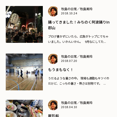
牧島の日常／牧島美玲
2018.10.24
踊ってきました！みちのく阿波踊りin
郡山
ブログ書かずにいたら、広告がトップにでちゃ
いました。いかんいかん。 9月なにしてた...
牧島の日常／牧島美玲
2018.07.20
もうまもなく！
うだるような暑さの中。 現場も通勤もキツイの
だけど、こっちの暑さ・熱さは別物です。 ...
牧島の日常／牧島美玲
2018.04.10
屋形船