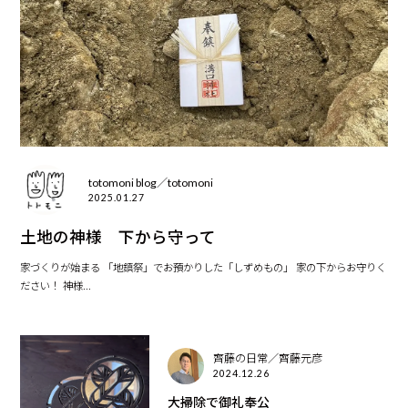
totomoni blog／totomoni
2025.01.27
土地の神様 下から守って
家づくりが始まる 「地鎮祭」でお預かりした「しずめもの」 家の下からお守りく
ださい！ 神様...
齊藤の日常／齊藤元彦
2024.12.26
大掃除で御礼奉公