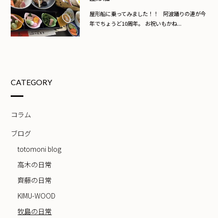
屋形船に乗ってみました！！ 阿波踊りの連が今
年でちょうど10周年。 お祝いもかね...
CATEGORY
コラム
ブログ
totomoni blog
高木の日常
齊藤の日常
KIMU-WOOD
牧島の日常