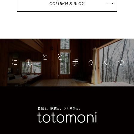
COLUMN & BLOG
つくり手とともに
家