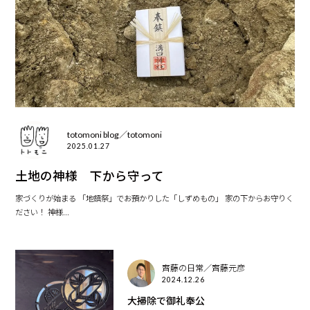
totomoni blog／totomoni
2025.01.27
土地の神様 下から守って
家づくりが始まる 「地鎮祭」でお預かりした「しずめもの」 家の下からお守りく
ださい！ 神様...
齊藤の日常／齊藤元彦
2024.12.26
大掃除で御礼奉公