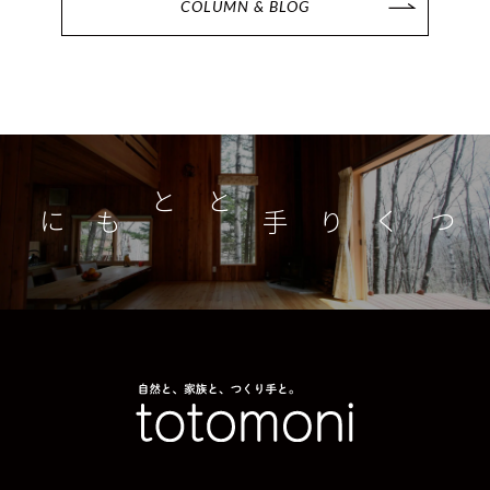
COLUMN & BLOG
つくり手とともに
家