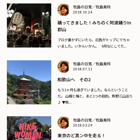
牧島の日常／牧島美玲
2018.10.24
踊ってきました！みちのく阿波踊りin
郡山
ブログ書かずにいたら、広告がトップにでちゃ
いました。いかんいかん。 9月なにしてた...
牧島の日常／牧島美玲
2018.07.11
和歌山へ その2
もう1ヶ月も過ぎていました。なんということ
だ。 山椒と梅と、あと1つの目的。熊野三山巡り
♪ ▼熊...
牧島の日常／牧島美玲
2018.03.29
東京のど真ン中を走る！