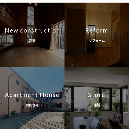
New construction
Reform
新築
リフォーム
Apartment House
Store
共同住宅
店舗