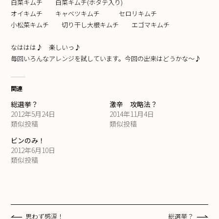
白菜キムチ 白菜キムチ(ホタテ入り)
オイキムチ キャベツキムチ セロリキムチ
小松菜キムチ 切り干し大根キムチ エゴマキムチ
なははは♪ 楽しいっ♪
毎回いろんなアレンジを試しています。今回の出来はどうかな～♪
関連
総選挙？
激辛 攻略法？
2012年5月24日
2014年11月4日
類似投稿
類似投稿
ビンのみ！
2012年6月10日
類似投稿
思わず感涙！
総選挙？