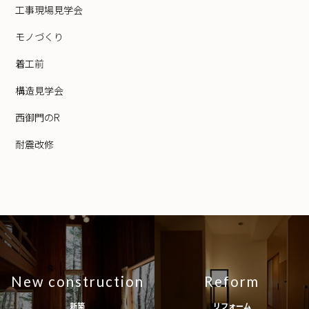
工事現場見学会
モノづくり
着工前
構造見学会
西御門のR
耐震改修
New construction
Reform
新築
リフォーム