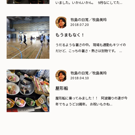
いました。いかんいかん。 9月なにしてた...
牧島の日常／牧島美玲
2018.07.20
もうまもなく！
うだるような暑さの中。 現場も通勤もキツイの
だけど、こっちの暑さ・熱さは別物です。 ...
牧島の日常／牧島美玲
2018.04.10
屋形船
屋形船に乗ってみました！！ 阿波踊りの連が今
年でちょうど10周年。 お祝いもかね...