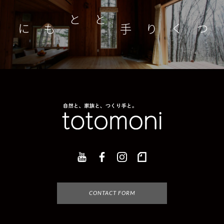
つくり手とともに
家
CONTACT FORM