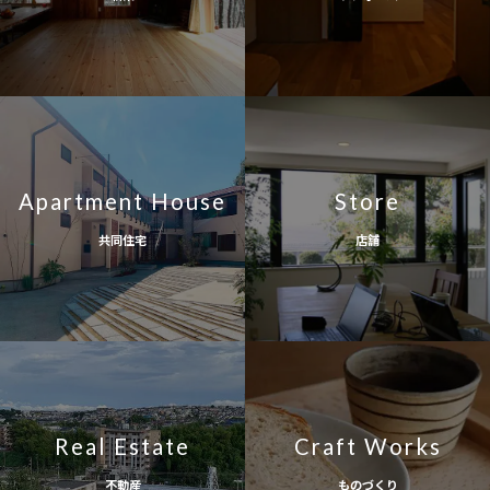
Apartment House
Store
共同住宅
店舗
Real Estate
Craft Works
不動産
ものづくり