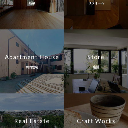
新築
リフォーム
Apartment House
Store
共同住宅
店舗
Real Estate
Craft Works