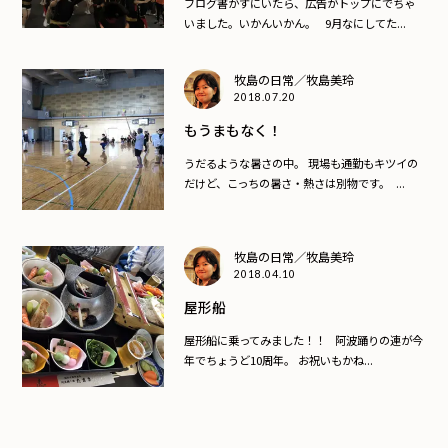
ブログ書かずにいたら、広告がトップにでちゃ
いました。いかんいかん。 9月なにしてた...
牧島の日常／牧島美玲
2018.07.20
もうまもなく！
うだるような暑さの中。 現場も通勤もキツイの
だけど、こっちの暑さ・熱さは別物です。 ...
牧島の日常／牧島美玲
2018.04.10
屋形船
屋形船に乗ってみました！！ 阿波踊りの連が今
年でちょうど10周年。 お祝いもかね...