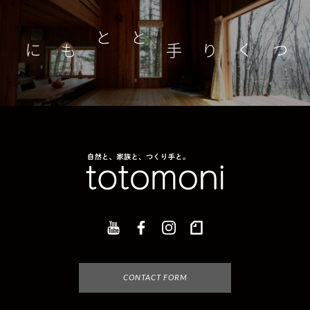
つくり手とともに
家
CONTACT FORM