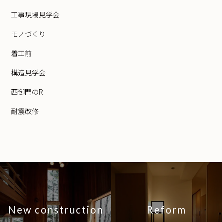
工事現場見学会
モノづくり
着工前
構造見学会
西御門のR
耐震改修
New construction
Reform