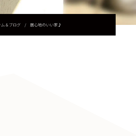
ラム＆ブログ
/
居心地のいい家♪