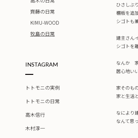
高木の日常
ひさしぶ
齊藤の日常
棚板を追
シゴトも
KIMU-WOOD
牧島の日常
建主さん
シゴトを
なんか 
INSTAGRAM
居心地い
トトモニの実例
家そのも
家と生活
トトモニの日常
なにより
高木信行
なんて思
木村淳一