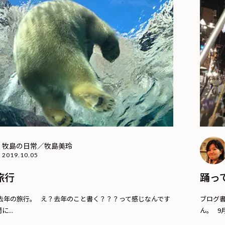
牧島の日常／牧島美玲
2019.10.05
旅行
踊っ
去年の旅行。 え？去年のこと書く？？？って感じなんです
ブログ
...
ん。 9月