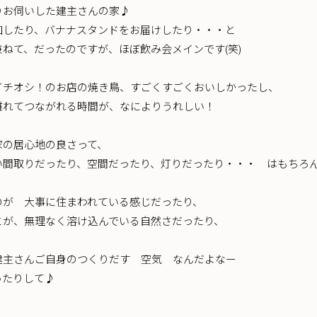
りお伺いした建主さんの家♪
加したり、バナナスタンドをお届けしたり・・・と
兼ねて、だったのですが、ほぼ飲み会メインです(笑)
イチオシ！のお店の焼き鳥、すごくすごくおいしかったし、
離れてつながれる時間が、なによりうれしい！
家の居心地の良さって、
い間取りだったり、空間だったり、灯りだったり・・・ はもちろ
のが 大事に住まわれている感じだったり、
とが、無理なく溶け込んでいる自然さだったり、
建主さんご自身のつくりだす 空気 なんだよなー
ったりして♪