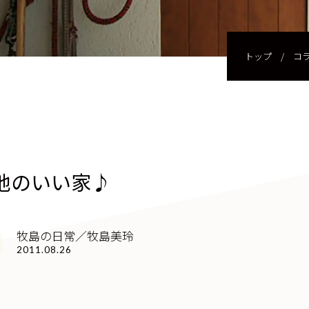
トップ
/
コ
地のいい家♪
牧島の日常／牧島美玲
2011.08.26