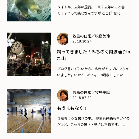
タイトル、去年の旅行。 え？去年のこと書
く？？？って感じなんですが ここ1年間に...
牧島の日常／牧島美玲
2018.10.24
踊ってきました！みちのく阿波踊りin
郡山
ブログ書かずにいたら、広告がトップにでちゃ
いました。いかんいかん。 9月なにしてた...
牧島の日常／牧島美玲
2018.07.20
もうまもなく！
うだるような暑さの中。 現場も通勤もキツイの
だけど、こっちの暑さ・熱さは別物です。 ...