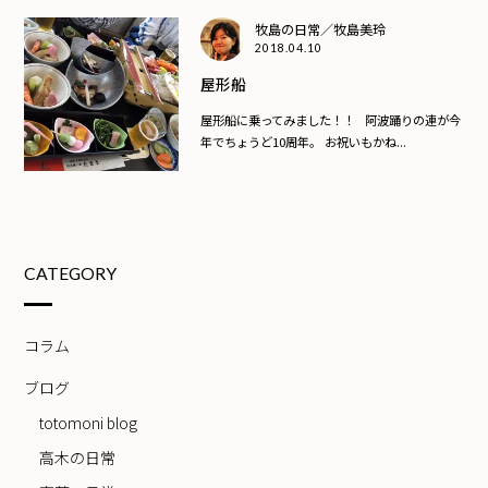
牧島の日常／牧島美玲
2018.04.10
屋形船
屋形船に乗ってみました！！ 阿波踊りの連が今
年でちょうど10周年。 お祝いもかね...
CATEGORY
コラム
ブログ
totomoni blog
高木の日常