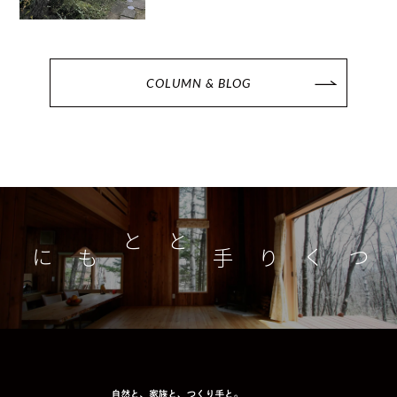
COLUMN & BLOG
つくり手とともに
家