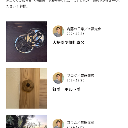
家づくりが始まる 「地鎮祭」でお預かりした「しずめもの」 家の下からお守りく
ださい！ 神様...
齊藤の日常／齊藤元彦
2024.12.26
大掃除で御礼奉公
ブログ／齊藤元彦
2024.12.23
釘隠 ボルト隠
コラム／齊藤元彦
2024.12.02