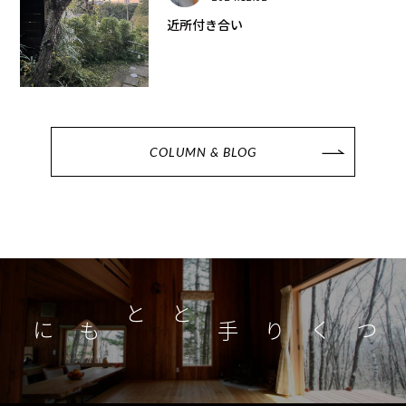
近所付き合い
COLUMN & BLOG
つくり手とともに
家