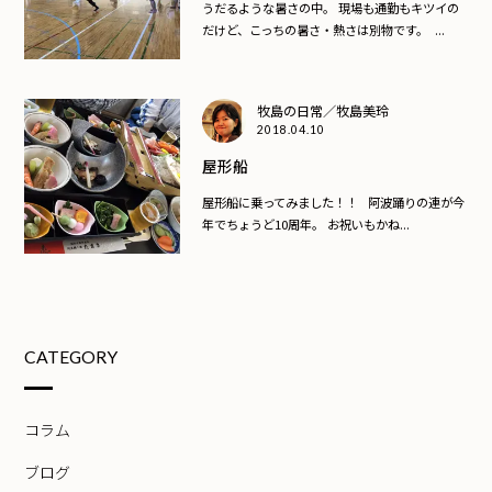
うだるような暑さの中。 現場も通勤もキツイの
だけど、こっちの暑さ・熱さは別物です。 ...
牧島の日常／牧島美玲
2018.04.10
屋形船
屋形船に乗ってみました！！ 阿波踊りの連が今
年でちょうど10周年。 お祝いもかね...
CATEGORY
コラム
ブログ