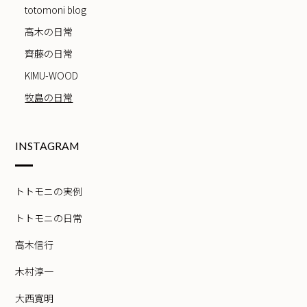
totomoni blog
高木の日常
齊藤の日常
KIMU-WOOD
牧島の日常
INSTAGRAM
トトモニの実例
トトモニの日常
高木信行
木村淳一
大西寛明