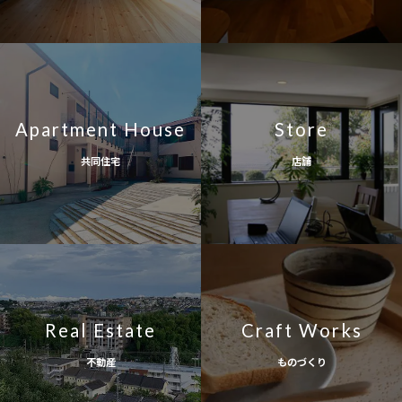
Apartment House
Store
共同住宅
店舗
Real Estate
Craft Works
不動産
ものづくり