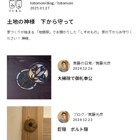
totomoni blog／totomoni
2025.01.27
土地の神様 下から守って
家づくりが始まる 「地鎮祭」でお預かりした「しずめもの」 家の下からお守りく
ださい！ 神様...
齊藤の日常／齊藤元彦
2024.12.26
大掃除で御礼奉公
ブログ／齊藤元彦
2024.12.23
釘隠 ボルト隠