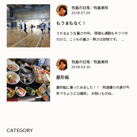
牧島の日常／牧島美玲
2018.07.20
もうまもなく！
うだるような暑さの中。 現場も通勤もキツイの
だけど、こっちの暑さ・熱さは別物です。 ...
牧島の日常／牧島美玲
2018.04.10
屋形船
屋形船に乗ってみました！！ 阿波踊りの連が今
年でちょうど10周年。 お祝いもかね...
CATEGORY