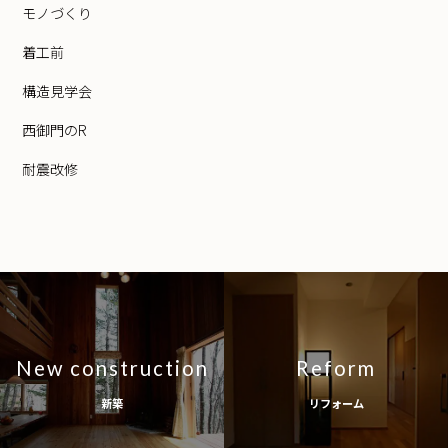
モノづくり
着工前
構造見学会
西御門のR
耐震改修
New construction
Reform
新築
リフォーム